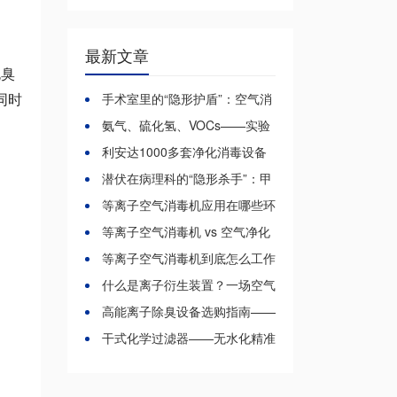
最新文章
无臭
手术室里的“隐形护盾”：空气消
同时
毒装置如何筑起感染控制第 一关？
氨气、硫化氢、VOCs——实验
室臭气的“三大元凶”与应对之道
利安达1000多套净化消毒设备
成功入驻郫都区中医医院新院区
潜伏在病理科的“隐形杀手”：甲
醛超标，你的防护做到位了吗？
等离子空气消毒机应用在哪些环
境？一文讲透它的全域守护能力
等离子空气消毒机 vs 空气净化
器，区别到底在哪？
等离子空气消毒机到底怎么工作
的？一篇讲透
什么是离子衍生装置？一场空气
净化的“主动革命”
高能离子除臭设备选购指南——
五个关键问题帮你避开雷区
干式化学过滤器——无水化精准
除臭的新趋势