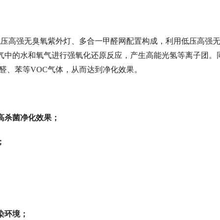
压高强无臭氧紫外灯、多合一甲醛网配置构成，利用低压高强
气中的水和氧气进行强氧化还原反应，产生高能光氢等离子团。
醛、苯等VOC气体，从而达到净化效果。
倍提高杀菌净化效果；
解空气中异味气体；
、甲醛、苯；
染环境；