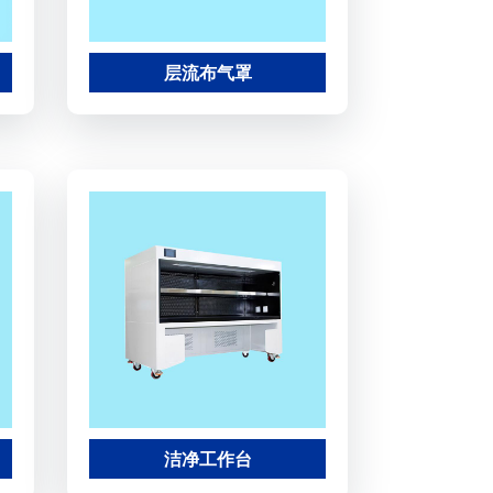
层流布气罩
洁净工作台