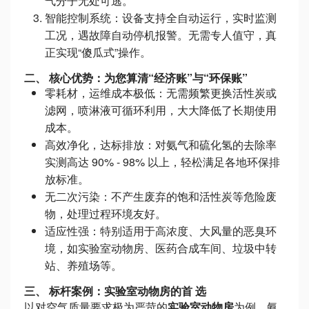
气分子无处可逃。
智能控制系统：设备支持全自动运行，实时监测
工况，遇故障自动停机报警。无需专人值守，真
正实现“傻瓜式”操作。
二、 核心优势：为您算清“经济账”与“环保账”
零耗材，运维成本极低：无需频繁更换活性炭或
滤网，喷淋液可循环利用，大大降低了长期使用
成本。
高效净化，达标排放：对氨气和硫化氢的去除率
实测高达 90% - 98% 以上，轻松满足各地环保排
放标准。
无二次污染：不产生废弃的饱和活性炭等危险废
物，处理过程环境友好。
适应性强：特别适用于高浓度、大风量的恶臭环
境，如实验室动物房、医药合成车间、垃圾中转
站、养殖场等。
三、 标杆案例：实验室动物房的首 选
以对空气质量要求极为严苛的
实验室动物房
为例，氨